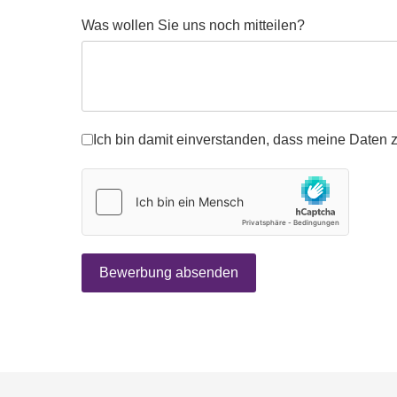
Was wollen Sie uns noch mitteilen?
datenschutz
*
Ich bin damit einverstanden, dass meine Daten 
hCaptcha
*
Bewerbung absenden