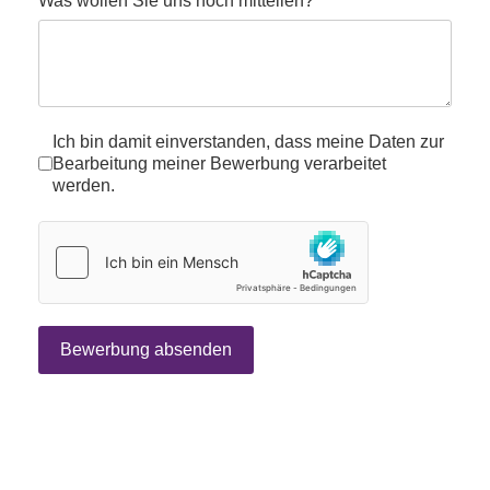
Was wollen Sie uns noch mitteilen?
datenschutz
*
Ich bin damit einverstanden, dass meine Daten zur
Bearbeitung meiner Bewerbung verarbeitet
werden.
hCaptcha
*
Bewerbung absenden