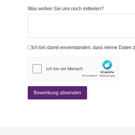
Was wollen Sie uns noch mitteilen?
datenschutz
*
Ich bin damit einverstanden, dass meine Daten 
hCaptcha
*
Bewerbung absenden