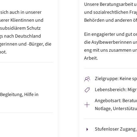
Unsere Beratungsarbeit um
sich auch in unserer
und sozialrechtlichen Fr
serer Klientinnen und
Behörden und anderen öff
 subsidiärem Schutz
Ein engagierter und gut o
gs nach Deutschland
die Asylbewerberinnen un
erinnen und -Bürger, die
eng mit uns zusammen und
bot.
Arbeit.
Zielgruppe: Keine sp
Lebensbereich: Migr
egleitung, Hilfe in
Angebotsart: Beratun
Notlage, Unterstützu
Stufenloser Zugang